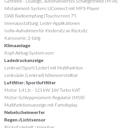
Getriebe - Dualogic, automatisiertes Schaltgetriebe (MTA)
Infotainment-System: UConnect mit MP3-Player
DAB Radioempfang (Touchscreen 7")
Innenausstattung: Leder-Applikationen
Isofix-Aufnahmen für Kindersitz an Rücksitz
Karosserie: 2-türig
Klimaanlage
Kopf-Airbag-System vorn
Ladedruckanzeige
Lenkrad (Sport/Leder) mit Multifunktion
Lenksäule (Lenkrad) höhenverstellbar
Luftfilter: Sportluftfilter
Motor 1,4 Ltr. - 121 kW 16V Turbo KAT
Motor-Schleppmoment-Regulator (MSR)
Multifunktionsanzeige mit Farbdisplay
Nebelscheinwerfer
Regen-/Lichtsensor
Rücksitz geteilt / klappbar