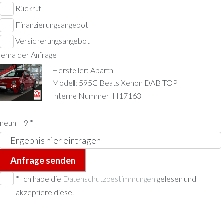
Rückruf
Finanzierungsangebot
Versicherungsangebot
hema der Anfrage
Hersteller: Abarth
Modell: 595C Beats Xenon DAB TOP
Interne Nummer: H17163
neun + 9 *
Anfrage senden
* Ich habe die
Datenschutzbestimmungen
gelesen und
akzeptiere diese.